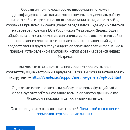
Собранная при помощи cookie информация не может
8 (800)
идентифицировать вас, однако может помочь нам улучшить работу
500-7844
нашего сайта. Информация об использовании вами данного сайта,
собранная при помощи cookie, будет передаваться Яндексу и храниться
на сервере Яндекса в ЕС и Российской Федерации. Яндекс будет
обрабатывать эту информацию для оценки использования вами сайта,
составления для нас отчетов о деятельности нашего сайта, и
Оплата и доставка
О компании
предоставления других услуг. Яндекс обрабатывает эту информацию в
Акции и скидки
Новости
порядке, установленном в условиях использования сервиса Яндекс
Метрика.
Гарантия и сервис
Контакты
Вы можете отказаться от использования cookies, выбрав
Помощь
соответствующие настройки в браузере. Также вы можете использовать
инструмент —
https://yandex.ru/support/metrika/general/opt-out.html
Сообщить об ошибке
Однако это может повлиять на работу некоторых функций сайта.
Используя этот сайт, вы соглашаетесь на обработку данных о вас
Яндексом в порядке и целях, указанных выше.
Также предлагаем ознакомиться с нашей
Политикой в отношении
обработки персональных данных
.
Принимаем к оплате:
Принять