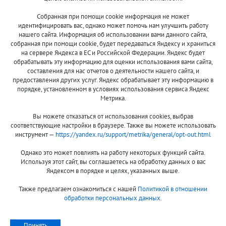
Собранная при помощи cookie информация не может
8 (800)
идентифицировать вас, однако может помочь нам улучшить работу
500-7844
нашего сайта. Информация об использовании вами данного сайта,
собранная при помощи cookie, будет передаваться Яндексу и храниться
на сервере Яндекса в ЕС и Российской Федерации. Яндекс будет
обрабатывать эту информацию для оценки использования вами сайта,
составления для нас отчетов о деятельности нашего сайта, и
Оплата и доставка
О компании
предоставления других услуг. Яндекс обрабатывает эту информацию в
Акции и скидки
Новости
порядке, установленном в условиях использования сервиса Яндекс
Метрика.
Гарантия и сервис
Контакты
Вы можете отказаться от использования cookies, выбрав
Помощь
соответствующие настройки в браузере. Также вы можете использовать
инструмент —
https://yandex.ru/support/metrika/general/opt-out.html
Сообщить об ошибке
Однако это может повлиять на работу некоторых функций сайта.
Используя этот сайт, вы соглашаетесь на обработку данных о вас
Яндексом в порядке и целях, указанных выше.
Также предлагаем ознакомиться с нашей
Политикой в отношении
обработки персональных данных
.
Принимаем к оплате:
Принять