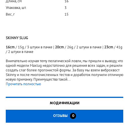
Длина, см
16
Упаковка, шт.
3
Вес, г
15
SKINNY SLUG
16cm
/ 15g / 3 штуки в пачке |
20cm
/ 26g / 2 штуки в пачке |
23cm
/ 41g
/ 2 штуки в пачке
Внимательно изучая тему пелагической ловли, мы пришли к выводу, что
одной модели Maxlug недостаточно для решения всех задач, и решили
создать слаг более прогонистой формы. За базу мы взяли виброхвост
Skinny и после многочисленных тестов и доработок получили отличную
новую приманку. Преимущества такой
...
Прочитать полностью
МОДИФИКАЦИИ
ОТЗЫВЫ
0