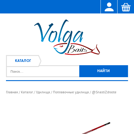
КАТАЛОГ
Главная
Каталог
Удилища
Поплавочные удилища
@SnastiZdraste
/
/
/
/