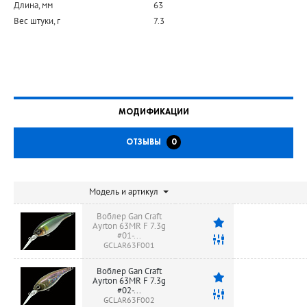
Длина, мм
63
Вес штуки, г
7.3
МОДИФИКАЦИИ
ОТЗЫВЫ
0
Модель и артикул
Воблер Gan Craft
Ayrton 63MR F 7.3g
#01-...
GCLAR63F001
Воблер Gan Craft
Ayrton 63MR F 7.3g
#02-...
GCLAR63F002