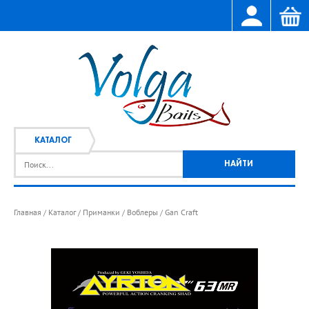
КАТАЛОГ
Главная
Каталог
Приманки
Воблеры
Gan Craft
/
/
/
/