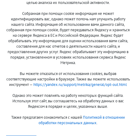
целью анализа их пользовательской активности.
© 2013-2024 "Волжские приманки"
Собранная при помощи cookie информация не может
8 (800)
идентифицировать вас, однако может помочь нам улучшить работу
500-7844
нашего сайта. Информация об использовании вами данного сайта,
собранная при помощи cookie, будет передаваться Яндексу и храниться
на сервере Яндекса в ЕС и Российской Федерации. Яндекс будет
обрабатывать эту информацию для оценки использования вами сайта,
составления для нас отчетов о деятельности нашего сайта, и
Оплата и доставка
О компании
предоставления других услуг. Яндекс обрабатывает эту информацию в
Акции и скидки
Новости
порядке, установленном в условиях использования сервиса Яндекс
Метрика.
Гарантия и сервис
Контакты
Вы можете отказаться от использования cookies, выбрав
Помощь
соответствующие настройки в браузере. Также вы можете использовать
инструмент —
https://yandex.ru/support/metrika/general/opt-out.html
Сообщить об ошибке
Однако это может повлиять на работу некоторых функций сайта.
Используя этот сайт, вы соглашаетесь на обработку данных о вас
Яндексом в порядке и целях, указанных выше.
Также предлагаем ознакомиться с нашей
Политикой в отношении
обработки персональных данных
.
Принимаем к оплате: