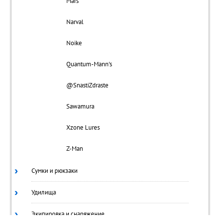
Mars
Narval
Noike
Quantum-Mann's
@SnastiZdraste
Sawamura
Xzone Lures
Z-Man
Сумки и рюкзаки
Удилища
Экипировка и снаряжение