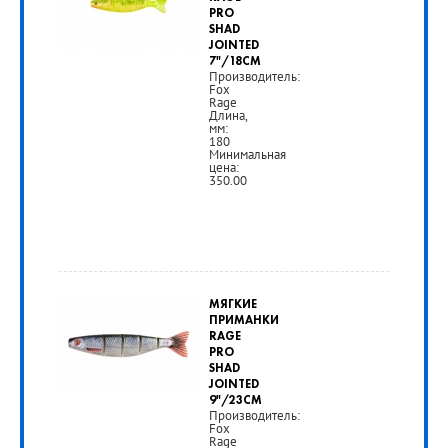
PRO
РУБ
SHAD
JOINTED
7"/18CM
Производитель:
Fox
Rage
Длина,
мм:
180
Минимальная
цена:
350.00
от
350
МЯГКИЕ
руб.
ПРИМАНКИ
RAGE
PRO
РУБ
SHAD
JOINTED
9"/23CM
Производитель:
Fox
Rage