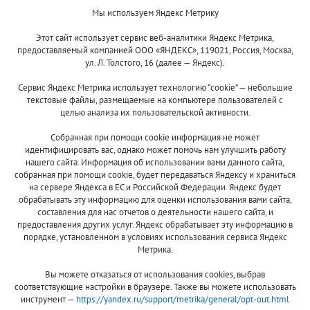
Мы используем Яндекс Метрику
Ящики/Коробки
Этот сайт использует сервис веб-аналитики Яндекс Метрика,
предоставляемый компанией ООО «ЯНДЕКС», 119021, Россия, Москва,
ул. Л. Толстого, 16 (далее — Яндекс).
Сервис Яндекс Метрика использует технологию “cookie” — небольшие
текстовые файлы, размещаемые на компьютере пользователей с
целью анализа их пользовательской активности.
© 2013-2024 "Волжские приманки"
Собранная при помощи cookie информация не может
8 (800)
идентифицировать вас, однако может помочь нам улучшить работу
500-7844
нашего сайта. Информация об использовании вами данного сайта,
собранная при помощи cookie, будет передаваться Яндексу и храниться
на сервере Яндекса в ЕС и Российской Федерации. Яндекс будет
обрабатывать эту информацию для оценки использования вами сайта,
составления для нас отчетов о деятельности нашего сайта, и
Оплата и доставка
О компании
предоставления других услуг. Яндекс обрабатывает эту информацию в
Акции и скидки
Новости
порядке, установленном в условиях использования сервиса Яндекс
Метрика.
Гарантия и сервис
Контакты
Вы можете отказаться от использования cookies, выбрав
Помощь
соответствующие настройки в браузере. Также вы можете использовать
инструмент —
https://yandex.ru/support/metrika/general/opt-out.html
Сообщить об ошибке