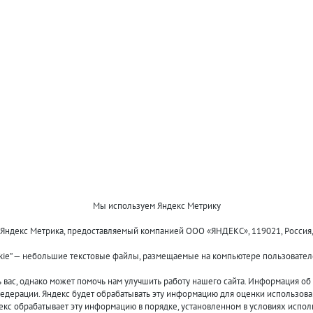
Мы используем Яндекс Метрику
 Яндекс Метрика, предоставляемый компанией ООО «ЯНДЕКС», 119021, Россия, Мос
kie” — небольшие текстовые файлы, размещаемые на компьютере пользователе
Оплата и доставка
О компании
Акции и скидки
Новости
ас, однако может помочь нам улучшить работу нашего сайта. Информация об и
Гарантия и сервис
Контакты
едерации. Яндекс будет обрабатывать эту информацию для оценки использовани
Помощь
декс обрабатывает эту информацию в порядке, установленном в условиях испол