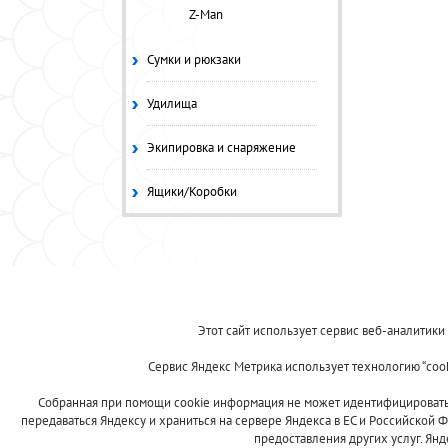
Z-Man
Сумки и рюкзаки
Удилища
Экипировка и снаряжение
Ящики/Коробки
© 2013-2024 "Волжские приманки"
Этот сайт использует сервис веб-аналитики
8 (800)
Сервис Яндекс Метрика использует технологию “coo
500-7844
Собранная при помощи cookie информация не может идентифицировать в
передаваться Яндексу и храниться на сервере Яндекса в ЕС и Российской Ф
предоставления других услуг. Ян