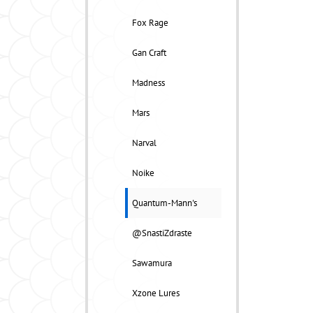
Fox Rage
Gan Craft
Madness
Mars
Narval
Noike
Quantum-Mann's
@SnastiZdraste
Sawamura
Xzone Lures