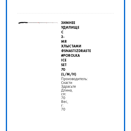
ЗИМНЕЕ
УДИЛИЩЕ
С
3-
МЯ
ХЛЫСТАМИ
@SNASTIZDRASTE
#POROLKA
ICE
SET
70
(L/M/H)
Производитель:
Снасти
Здрасьте
Длина,
см:
70
Вес,
г:
70