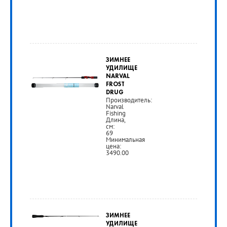
от
4
ЗИМНЕЕ
990
УДИЛИЩЕ
NARVAL
руб.
FROST
DRUG
Производитель:
Narval
РУБ
Fishing
Длина,
см:
69
Минимальная
цена:
3490.00
от
3
ЗИМНЕЕ
490
УДИЛИЩЕ