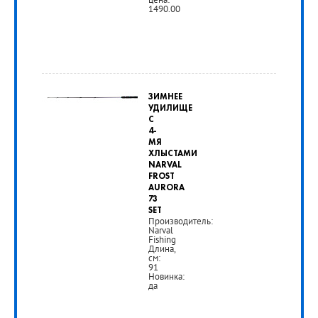
1490.00
от
1
ЗИМНЕЕ
490
УДИЛИЩЕ
С
руб.
4-
МЯ
ХЛЫСТАМИ
РУБ
NARVAL
FROST
AURORA
73
SET
Производитель:
Narval
Fishing
Длина,
см:
91
Новинка:
да