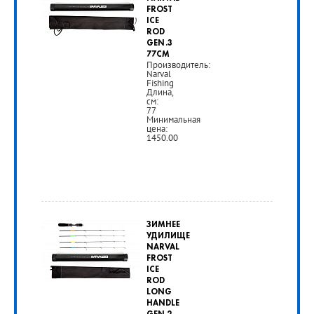
руб.
FROST
ICE
ROD
РУБ
GEN.3
77CM
Производитель:
Narval
Fishing
Длина,
см:
77
Минимальная
цена:
1450.00
от
1
ЗИМНЕЕ
450
УДИЛИЩЕ
NARVAL
руб.
FROST
ICE
ROD
РУБ
LONG
HANDLE