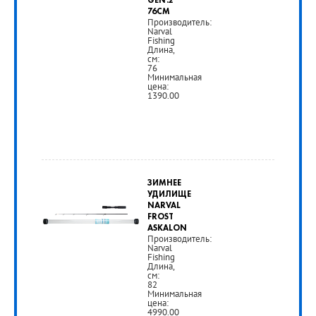
GEN.2
76CM
Производитель:
Narval
Fishing
Длина,
см:
76
Минимальная
цена:
1390.00
от
1
ЗИМНЕЕ
390
УДИЛИЩЕ
NARVAL
руб.
FROST
ASKALON
Производитель:
Narval
РУБ
Fishing
Длина,
см:
82
Минимальная
цена:
4990.00