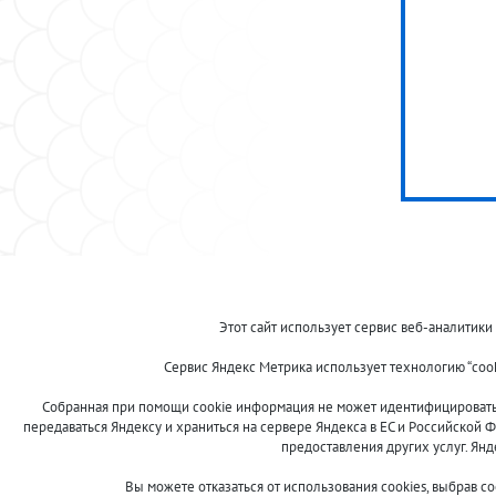
© 2013-2024 "Волжские приманки"
Этот сайт использует сервис веб-аналитики
8 (800)
Сервис Яндекс Метрика использует технологию “coo
500-7844
Собранная при помощи cookie информация не может идентифицировать в
передаваться Яндексу и храниться на сервере Яндекса в ЕС и Российской Ф
предоставления других услуг. Ян
Сообщить об ошибке
Вы можете отказаться от использования cookies, выбрав с