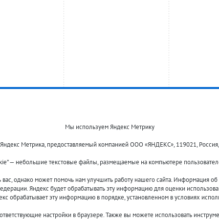
Мы используем Яндекс Метрику
 Яндекс Метрика, предоставляемый компанией ООО «ЯНДЕКС», 119021, Россия, Мос
kie” — небольшие текстовые файлы, размещаемые на компьютере пользователе
Оплата и доставка
О компании
Акции и скидки
Новости
ас, однако может помочь нам улучшить работу нашего сайта. Информация об и
Гарантия и сервис
Контакты
едерации. Яндекс будет обрабатывать эту информацию для оценки использовани
Помощь
декс обрабатывает эту информацию в порядке, установленном в условиях испол
оответствующие настройки в браузере. Также вы можете использовать инструм