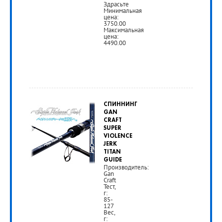
Здрасьте
Минимальная
РУБ
цена:
3750.00
Максимальная
цена:
4490.00
от
3
СПИННИНГ
750
GAN
CRAFT
руб.
SUPER
VIOLENCE
JERK
РУБ
TITAN
GUIDE
Производитель:
Gan
Craft
Тест,
г:
85-
127
Вес,
г: