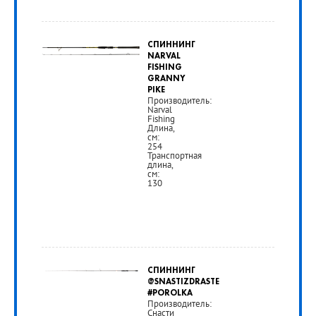
6
СПИННИНГ
990
NARVAL
FISHING
руб.
GRANNY
PIKE
Производитель:
Narval
РУБ
Fishing
Длина,
см:
254
Транспортная
длина,
см:
130
от
20
СПИННИНГ
990
@SNASTIZDRASTE
#POROLKA
Производитель:
руб.
Снасти