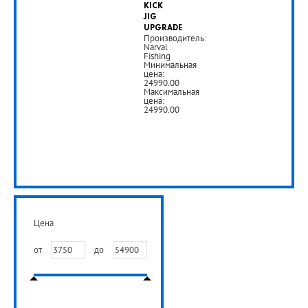
KICK
руб.
JIG
UPGRADE
Производитель:
Narval
РУБ
Fishing
Минимальная
цена:
24990.00
Максимальная
цена:
24990.00
от
23
500
Цена
руб.
от
до
РУБ