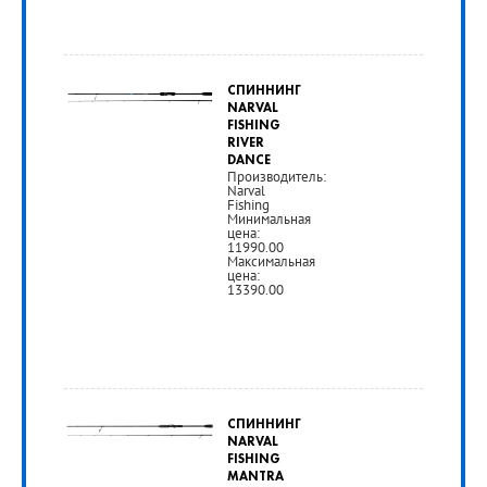
от
9
СПИННИНГ
550
NARVAL
FISHING
руб.
RIVER
DANCE
Производитель:
Narval
РУБ
Fishing
Минимальная
цена:
11990.00
Максимальная
цена:
13390.00
от
11
СПИННИНГ
190
NARVAL
FISHING
руб.
MANTRA