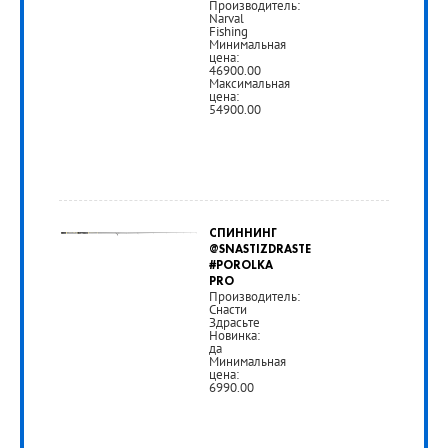
Производитель:
Narval
Fishing
РУБ
Минимальная
цена:
46900.00
Максимальная
цена:
54900.00
от
46
СПИННИНГ
900
@SNASTIZDRASTE
#POROLKA
руб.
PRO
Производитель:
Снасти
Здрасьте
РУБ
Новинка:
да
Минимальная
цена:
6990.00
от