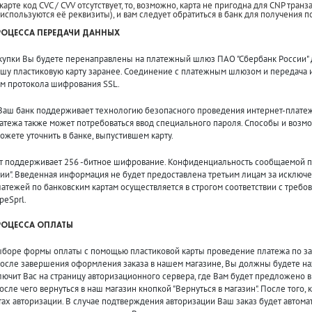
арте код CVC / CVV отсутствует, то, возможно, карта не пригодна для CNP транза
а используются её реквизиты), и вам следует обратиться в банк для получения
ОЦЕССА ПЕРЕДАЧИ ДАННЫХ
купки Вы будете перенаправлены на платежный шлюз ПАО "Сбербанк России" д
ашу пластиковую карту заранее. Соединение с платежным шлюзом и передача
м протокола шифрования SSL.
 Ваш банк поддерживает технологию безопасного проведения интернет-платеже
атежа также может потребоваться ввод специального пароля. Способы и возм
жете уточнить в банке, выпустившем карту.
т поддерживает 256
-битное шифрование. Конфиденциальность сообщаемой 
сии". Введенная информация не будет предоставлена третьим лицам за исключ
тежей по банковским картам осуществляется в строгом соответствии с требов
peSprl.
РОЦЕССA ОПЛАТЫ
ормы оплаты с помощью пластиковой карты проведение платежа по заказ
осле завершения оформления заказа в нашем магазине, Вы должны будете нажа
ючит Вас на страницу авторизационного сервера, где Вам будет предложено в
осле чего вернуться в наш магазин кнопкой "Вернуться в магазин". После того,
тах авторизации. В случае подтверждения авторизации Ваш заказ будет автома