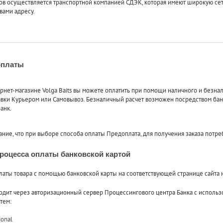
ов осуществляется транспортной компанией СДЭК, которая имеют широкую сеть
вами адресу.
оплаты
рнет-магазине Volga Baits вы можете оплатить при помощи наличного и безнал
вки Курьером или Самовывоз. Безналичный расчет возможен посредством банко
анк.
ние, что при выборе способа оплаты Предоплата, для получения заказа потреб
роцесса оплаты банковской картой
латы товара с помощью банковской карты на соответствующей странице сайта 
одит через авторизационный сервер Процессингового центра Банка с исполь
тем:
ional