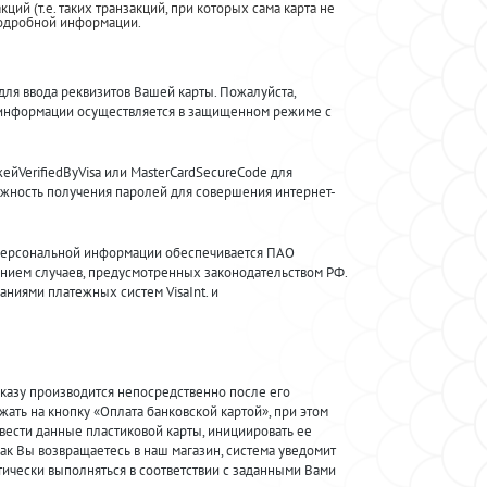
кций (т.е. таких транзакций, при которых сама карта не
 подробной информации.
ля ввода реквизитов Вашей карты. Пожалуйста,
 информации осуществляется в защищенном режиме с
йVerifiedByVisa или MasterCardSecureCode для
ожность получения паролей для совершения интернет-
персональной информации обеспечивается ПАО
ением случаев, предусмотренных законодательством РФ.
аниями платежных систем VisaInt. и
у производится непосредственно после его
ть на кнопку «Оплата банковской картой», при этом
вести данные пластиковой карты, инициировать ее
 как Вы возвращаетесь в наш магазин, система уведомит
тически выполняться в соответствии с заданными Вами