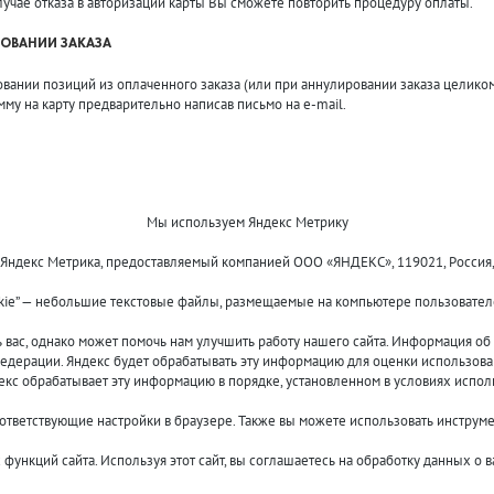
лучае отказа в авторизации карты Вы сможете повторить процедуру оплаты.
ОВАНИИ ЗАКАЗА
нии позиций из оплаченного заказа (или при аннулировании заказа целиком) 
мму на карту предварительно написав письмо на e-mail.
Мы используем Яндекс Метрику
 Яндекс Метрика, предоставляемый компанией ООО «ЯНДЕКС», 119021, Россия, Мос
kie” — небольшие текстовые файлы, размещаемые на компьютере пользователе
Оплата и доставка
О компании
Акции и скидки
Новости
ас, однако может помочь нам улучшить работу нашего сайта. Информация об и
Гарантия и сервис
Контакты
едерации. Яндекс будет обрабатывать эту информацию для оценки использовани
Помощь
декс обрабатывает эту информацию в порядке, установленном в условиях испол
оответствующие настройки в браузере. Также вы можете использовать инструм
функций сайта. Используя этот сайт, вы соглашаетесь на обработку данных о 