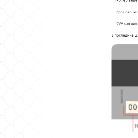
·
номер вашей
·
cрок оконча
·
CVV код для 
3 последние ц