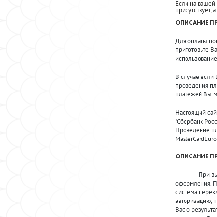
Если на вашей к
присутствует, 
ОПИСАНИЕ ПР
Для оплаты по
приготовьте В
использование
В случае если
проведения пл
платежей Вы мо
Настоящий сай
"Сбербанк Рос
Проведение пла
MasterCardEuro
ОПИСАНИЕ П
При выборе ф
оформления. П
система перекл
авторизацию, п
Вас о результа