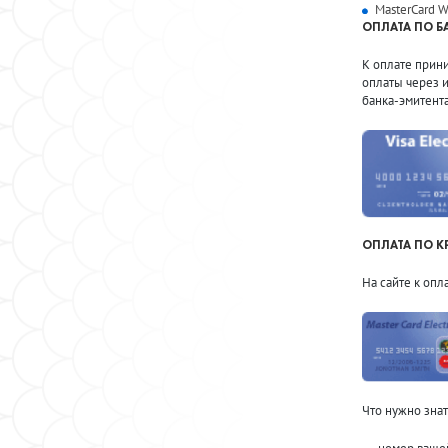
MasterCard W
ОПЛАТА ПО Б
К оплате прини
оплаты через и
банка-эмитент
ОПЛАТА ПО К
На сайте к опл
Что нужно знат