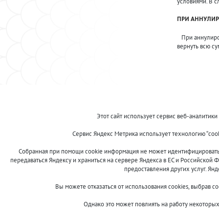
условиями. В с
ПРИ АННУЛИР
При аннулирова
вернуть всю су
© 2013-2024 "Волжские приманки"
Этот сайт использует сервис веб-аналитики
8 (800)
Сервис Яндекс Метрика использует технологию “coo
500-7844
Собранная при помощи cookie информация не может идентифицировать в
передаваться Яндексу и храниться на сервере Яндекса в ЕС и Российской Ф
предоставления других услуг. Ян
Сообщить об ошибке
Вы можете отказаться от использования cookies, выбрав с
Однако это может повлиять на работу некоторых 