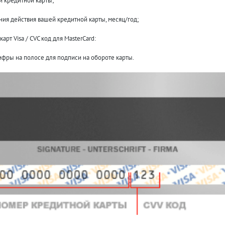
 кредитной карты;
ния действия вашей кредитной карты, месяц/год;
карт Visa / CVC код для MasterCard:
ифры на полосе для подписи на обороте карты.