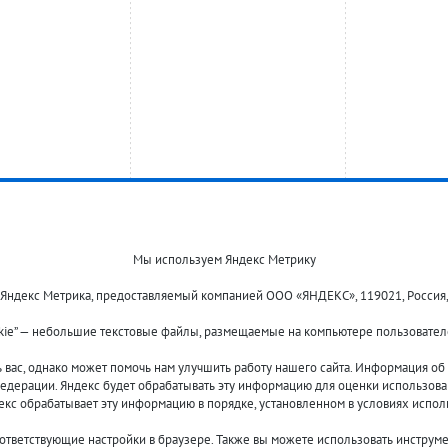
Мы используем Яндекс Метрику
 Яндекс Метрика, предоставляемый компанией ООО «ЯНДЕКС», 119021, Россия, Мос
kie” — небольшие текстовые файлы, размещаемые на компьютере пользователе
Оплата и доставка
О компании
Акции и скидки
Новости
ас, однако может помочь нам улучшить работу нашего сайта. Информация об и
Гарантия и сервис
Контакты
едерации. Яндекс будет обрабатывать эту информацию для оценки использовани
Помощь
декс обрабатывает эту информацию в порядке, установленном в условиях испол
оответствующие настройки в браузере. Также вы можете использовать инструм