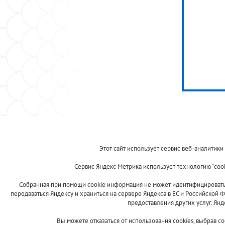
© 2013-2024 "Волжские приманки"
Этот сайт использует сервис веб-аналитики
8 (800)
Сервис Яндекс Метрика использует технологию “coo
500-7844
Собранная при помощи cookie информация не может идентифицировать в
передаваться Яндексу и храниться на сервере Яндекса в ЕС и Российской Ф
предоставления других услуг. Ян
Сообщить об ошибке
Вы можете отказаться от использования cookies, выбрав с