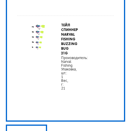
от
355
ТЕЙЛ
руб.
СПИННЕР
NARVAL
FISHING
РУБ
BUZZING
BUG
21G
Производитель:
Narval
Fishing
Упаковка,
шт.:
1
Вес,
г:
21
от
365
руб.