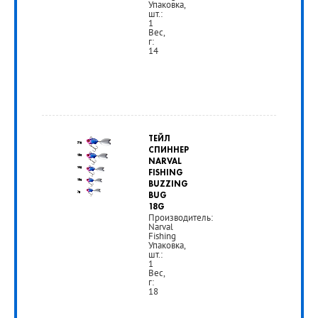
Упаковка,
шт.:
1
Вес,
г:
14
от
345
ТЕЙЛ
руб.
СПИННЕР
NARVAL
FISHING
РУБ
BUZZING
BUG
18G
Производитель:
Narval
Fishing
Упаковка,
шт.:
1
Вес,
г:
18