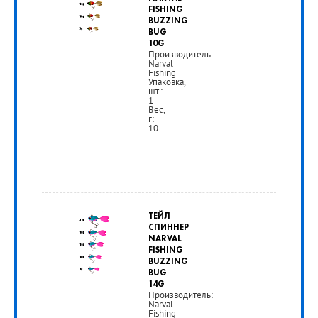
FISHING
РУБ
BUZZING
BUG
10G
Производитель:
Narval
Fishing
Упаковка,
шт.:
1
Вес,
г:
10
от
335
ТЕЙЛ
руб.
СПИННЕР
NARVAL
FISHING
РУБ
BUZZING
BUG
14G
Производитель:
Narval
Fishing