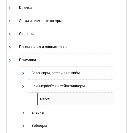
Крючки
Леска и плетеные шнуры
Оснастка
Поплавочная и донная ловля
Приманки
Балансиры, раттлины и вибы
Спиннербейты и тейлспиннеры
Narval
Блесны
Воблеры