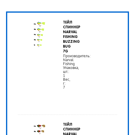
ТЕЙЛ
СПИННЕР
NARVAL
FISHING
BUZZING
BUG
7G
Производитель:
Narval
Fishing
Упаковка,
шт.:
1
Вес,
г:
7
от
325
ТЕЙЛ
руб.
СПИННЕР
NARVAL